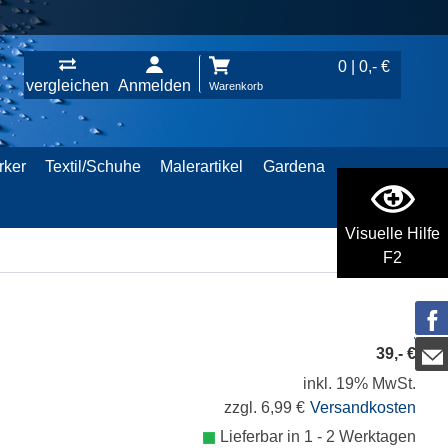
0 | 0,- €
vergleichen
Anmelden
Warenkorb
rker
Textil/Schuhe
Malerartikel
Gardena
Visuelle Hilfe
F2
39,- €
inkl. 19% MwSt.
zzgl. 6,99 €
Versandkosten
Lieferbar in 1 - 2 Werktagen