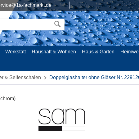
rvice@1a-fachmarkt.de
Werkstatt
Haushalt & Wohnen
Haus & Garten
Heimwe
er & Seifenschalen
Doppelglashalter ohne Gläser Nr. 2291
(chrom)