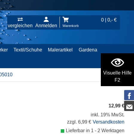
0 | 0,- €
vergleichen
Anmelden
Warenkorb
rker
Textil/Schuhe
Malerartikel
Gardena
Visuelle Hilfe
205010
F2
12,99 €
inkl. 19% MwSt.
zzgl. 6,99 €
Versandkosten
Lieferbar in 1 - 2 Werktagen