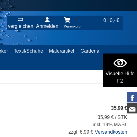
0 | 0,- €
vergleichen
Anmelden
Warenkorb
rker
Textil/Schuhe
Malerartikel
Gardena
Visuelle Hilfe
F2
35,99 €
35,99 € / STK
inkl. 19% MwSt.
zzgl. 6,99 €
Versandkosten