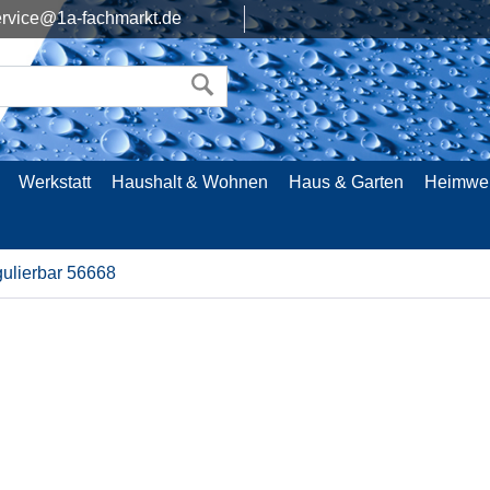
rvice@1a-fachmarkt.de
Werkstatt
Haushalt & Wohnen
Haus & Garten
Heimwe
gulierbar 56668