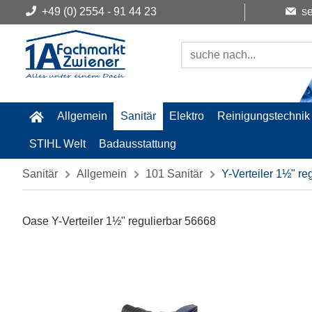
+49 (0) 2554 - 91 44 23
se
Allgemein
Sanitär
Elektro
Reinigungstechnik
STIHL Welt
Badausstattung
Sanitär
Allgemein
101 Sanitär
Y-Verteiler 1½" re
Oase Y-Verteiler 1½" regulierbar 56668