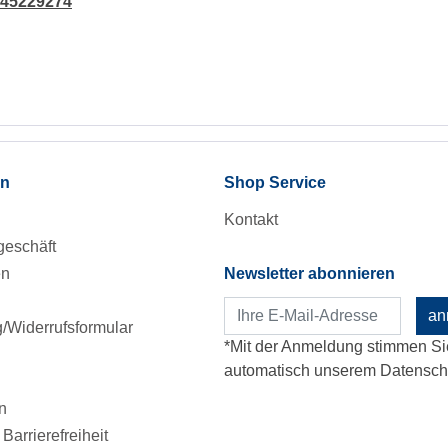
145229274
en
Shop Service
Kontakt
eschäft
en
Newsletter abonnieren
an
Widerrufsformular
*Mit der Anmeldung stimmen Si
automatisch unserem Datenschu
n
Barrierefreiheit