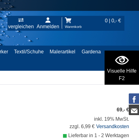
0 | 0,- €
vergleichen
Anmelden
Warenkorb
rker
Textil/Schuhe
Malerartikel
Gardena
Visuelle Hilfe
F2
69,- €
inkl. 19% MwSt.
zzgl. 6,99 €
Versandkosten
Lieferbar in 1 - 2 Werktagen