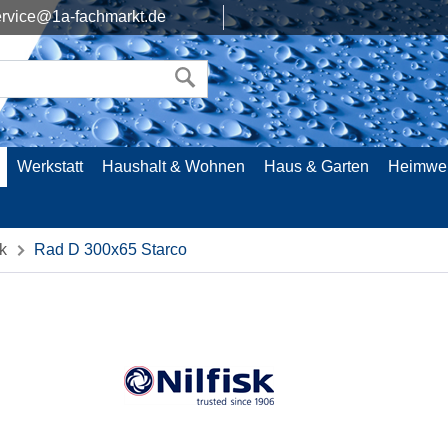
rvice@1a-fachmarkt.de
Werkstatt
Haushalt & Wohnen
Haus & Garten
Heimwe
k
Rad D 300x65 Starco