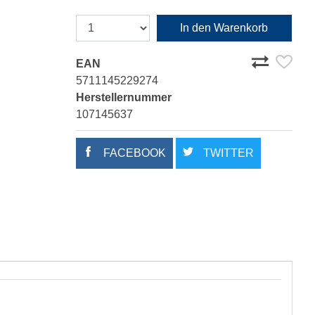
In den Warenkorb
EAN
5711145229274
Herstellernummer
107145637
FACEBOOK
TWITTER