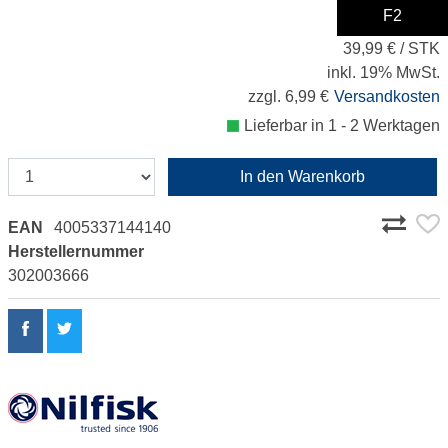
F2
39,99 €
39,99 € / STK
inkl. 19% MwSt.
zzgl. 6,99 €
Versandkosten
Lieferbar in 1 - 2 Werktagen
In den Warenkorb
EAN
4005337144140
Herstellernummer
302003666