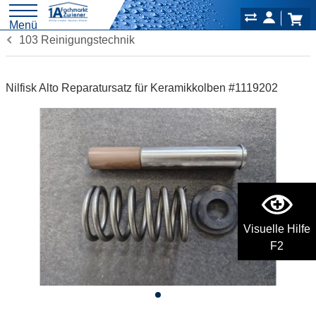
Menü
103 Reinigungstechnik
Nilfisk Alto Reparatursatz für Keramikkolben #1119202
Visuelle Hilfe
F2