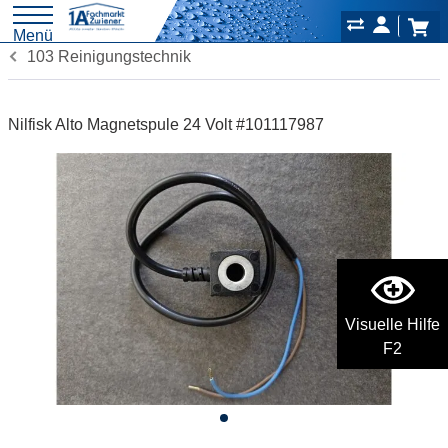
Menü
103 Reinigungstechnik
Nilfisk Alto Magnetspule 24 Volt #101117987
Visuelle Hilfe
F2