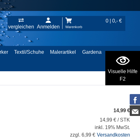
0 | 0,- €
vergleichen
Anmelden
Warenkorb
rker
Textil/Schuhe
Malerartikel
Gardena
Visuelle Hilfe
F2
14,99 €
14,99 € / STK
inkl. 19% MwSt.
zzgl. 6,99 €
Versandkosten