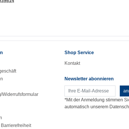
2039814
en
Shop Service
Kontakt
eschäft
en
Newsletter abonnieren
an
Widerrufsformular
*Mit der Anmeldung stimmen Si
automatisch unserem Datenschu
n
Barrierefreiheit