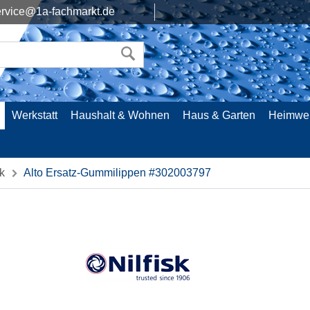
rvice@1a-fachmarkt.de
Werkstatt
Haushalt & Wohnen
Haus & Garten
Heimwe
k
Alto Ersatz-Gummilippen #302003797