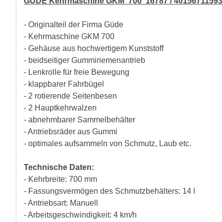
GÜDE Kehrmaschine GKM 700 16787 / 4015671159
- Originalteil der Firma Güde
- Kehrmaschine GKM 700
- Gehäuse aus hochwertigem Kunststoff
- beidseitiger Gummiriemenantrieb
- Lenkrolle für freie Bewegung
- klappbarer Fahrbügel
- 2 rotierende Seitenbesen
- 2 Hauptkehrwalzen
- abnehmbarer Sammelbehälter
- Antriebsräder aus Gummi
- optimales aufsammeln von Schmutz, Laub etc.
Technische Daten:
- Kehrbreite: 700 mm
- Fassungsvermögen des Schmutzbehälters: 14 l
- Antriebsart: Manuell
- Arbeitsgeschwindigkeit: 4 km/h