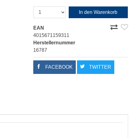
In den Warenkorb
EAN
4015671159311
Herstellernummer
16787
FACEBOOK
TWITTER