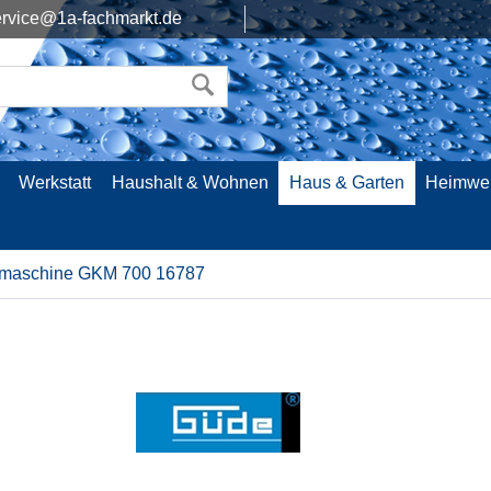
rvice@1a-fachmarkt.de
Werkstatt
Haushalt & Wohnen
Haus & Garten
Heimwe
maschine GKM 700 16787