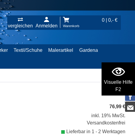
0 | 0,- €
vergleichen
Anmelden
Warenkorb
rker
Textil/Schuhe
Malerartikel
Gardena
Visuelle Hilfe
F2
76,99 €
inkl. 19% MwSt.
Versandkostenfrei
Lieferbar in 1 - 2 Werktagen