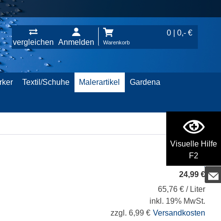
0 | 0,- €
vergleichen
Anmelden
Warenkorb
rker
Textil/Schuhe
Malerartikel
Gardena
Visuelle Hilfe
F2
24,99 €
65,76 € / Liter
inkl. 19% MwSt.
zzgl. 6,99 €
Versandkosten