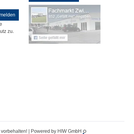
melden
e
tz zu.
te vorbehalten! | Powered by HIW GmbH