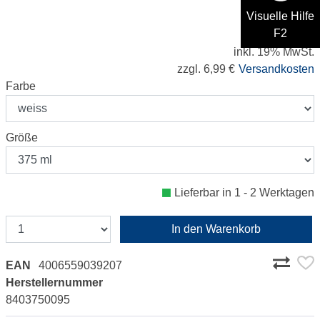
18,99 €
Visuelle Hilfe
F2
49,97 € / Liter
inkl. 19% MwSt.
zzgl. 6,99 €
Versandkosten
Farbe
Größe
Lieferbar in 1 - 2 Werktagen
In den Warenkorb
EAN
4006559039207
Herstellernummer
8403750095