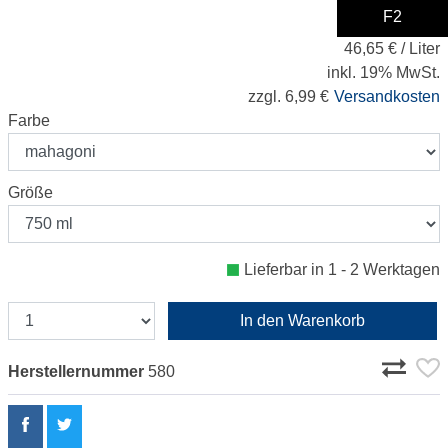
F2
34,99 €
46,65 € / Liter
inkl. 19% MwSt.
zzgl. 6,99 €
Versandkosten
Farbe
Größe
Lieferbar in 1 - 2 Werktagen
In den Warenkorb
Herstellernummer
580