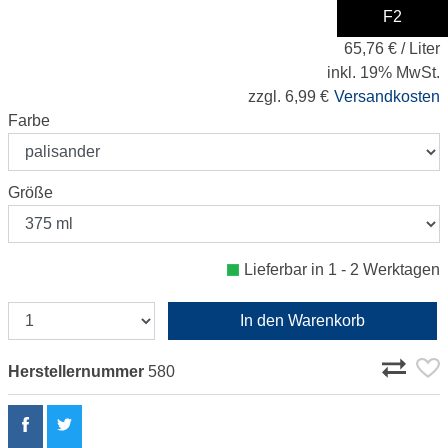
F2
24,99 €
65,76 € / Liter
inkl. 19% MwSt.
zzgl. 6,99 €
Versandkosten
Farbe
Größe
Lieferbar in 1 - 2 Werktagen
In den Warenkorb
Herstellernummer
580