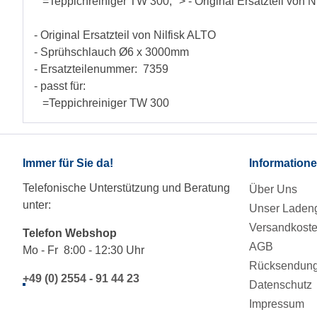
=Teppichreiniger TW 300; "> - Original Ersatzteil v
- Original Ersatzteil von Nilfisk ALTO
- Sprühschlauch Ø6 x 3000mm
- Ersatzteilenummer: 7359
- passt für:
=Teppichreiniger TW 300
Immer für Sie da!
Information
Telefonische Unterstützung und Beratung
Über Uns
unter:
Unser Ladeng
Versandkost
Telefon Webshop
AGB
Mo - Fr 8:00 - 12:30 Uhr
Rücksendung/
+49 (0) 2554 - 91 44 23
Datenschutz
Impressum