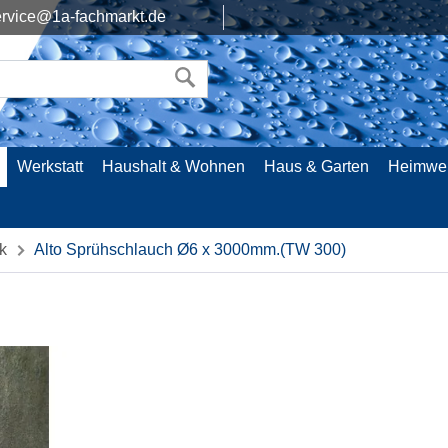
rvice@1a-fachmarkt.de
Werkstatt
Haushalt & Wohnen
Haus & Garten
Heimwe
k
Alto Sprühschlauch Ø6 x 3000mm.(TW 300)