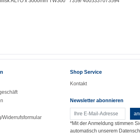
on Nilfisk ALTO x 3000mm TW300 7359/ 4005337073594
en
Shop Service
Kontakt
eschäft
en
Newsletter abonnieren
an
Widerrufsformular
*Mit der Anmeldung stimmen Si
automatisch unserem Datenschu