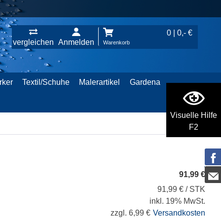
0 | 0,- €
vergleichen
Anmelden
Warenkorb
rker
Textil/Schuhe
Malerartikel
Gardena
Visuelle Hilfe
F2
91,99 €
91,99 € / STK
inkl. 19% MwSt.
zzgl. 6,99 €
Versandkosten