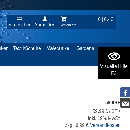
0 | 0,- €
vergleichen
Anmelden
Warenkorb
rker
Textil/Schuhe
Malerartikel
Gardena
Visuelle Hilfe
F2
59,99 €
59,99 € / STK
inkl. 19% MwSt.
zzgl. 6,99 €
Versandkosten