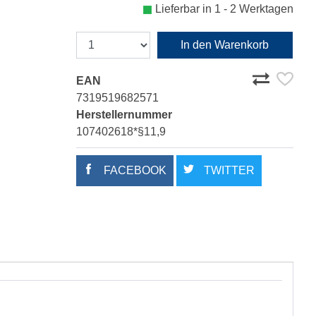
Lieferbar in 1 - 2 Werktagen
In den Warenkorb
EAN
7319519682571
Herstellernummer
107402618*§11,9
FACEBOOK
TWITTER