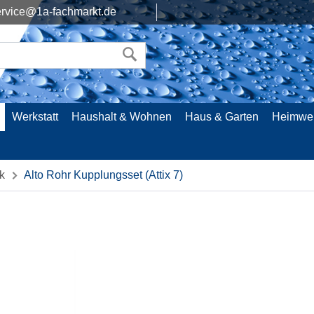
rvice@1a-fachmarkt.de
Werkstatt
Haushalt & Wohnen
Haus & Garten
Heimwe
k
Alto Rohr Kupplungsset (Attix 7)