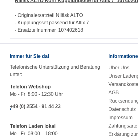
Nilfisk ALTO Rohr Kupplungsste für Attix 7 1074026
- Originalersatzteil NIlfisk ALTO
- Kupplungsset passend für Attix 7
- Ersatzteilnummer 107402618
Immer für Sie da!
Information
Telefonische Unterstützung und Beratung
Über Uns
unter:
Unser Ladeng
Versandkost
Telefon Webshop
AGB
Mo - Fr 8:00 - 12:30 Uhr
Rücksendung/
+49 (0) 2554 - 91 44 23
Datenschutz
Impressum
Zahlungsarte
Telefon Laden lokal
Mo - Fr 08:00 - 18:00
Erklärung zur 