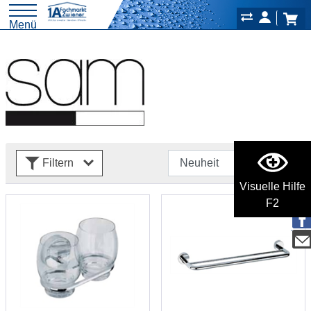
Menü
Filtern
Visuelle Hilfe
F2