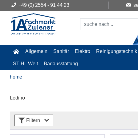
+49 (0) 2554 - 91 44 23
se
Allgemein
Sanitär
Elektro
Reinigungstechnik
STIHL Welt
Badausstattung
home
Ledino
Filtern