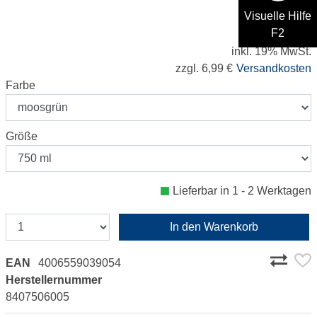
35,99 €
Visuelle Hilfe
F2
47,99 € / Liter
inkl. 19% MwSt.
zzgl. 6,99 €
Versandkosten
Farbe
Größe
Lieferbar in 1 - 2 Werktagen
In den Warenkorb
EAN
4006559039054
Herstellernummer
8407506005