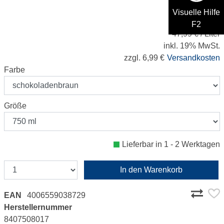
Visuelle Hilfe
35,99 €
F2
47,99 € / Liter
inkl. 19% MwSt.
zzgl. 6,99 €
Versandkosten
Farbe
Größe
Lieferbar in 1 - 2 Werktagen
In den Warenkorb
EAN
4006559038729
Herstellernummer
8407508017